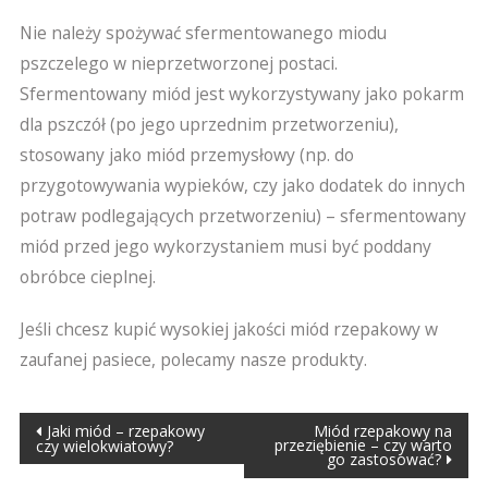
Nie należy spożywać sfermentowanego miodu
pszczelego w nieprzetworzonej postaci.
Sfermentowany miód jest wykorzystywany jako pokarm
dla pszczół (po jego uprzednim przetworzeniu),
stosowany jako miód przemysłowy (np. do
przygotowywania wypieków, czy jako dodatek do innych
potraw podlegających przetworzeniu) – sfermentowany
miód przed jego wykorzystaniem musi być poddany
obróbce cieplnej.
Jeśli chcesz kupić wysokiej jakości miód rzepakowy w
zaufanej pasiece, polecamy nasze produkty.
Nawigacja
Jaki miód – rzepakowy
Miód rzepakowy na
przeziębienie – czy warto
czy wielokwiatowy?
go zastosować?
wpisu