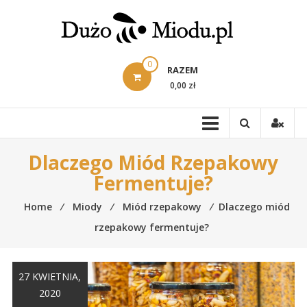
Skip
to
content
0
RAZEM
0,00 zł
Dlaczego Miód Rzepakowy
Fermentuje?
Home
⁄
Miody
⁄
Miód rzepakowy
⁄
Dlaczego miód
rzepakowy fermentuje?
27 KWIETNIA,
2020