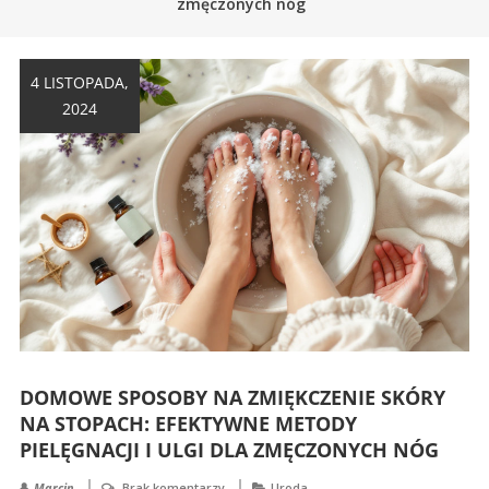
zmęczonych nóg
4 LISTOPADA,
2024
DOMOWE SPOSOBY NA ZMIĘKCZENIE SKÓRY
NA STOPACH: EFEKTYWNE METODY
PIELĘGNACJI I ULGI DLA ZMĘCZONYCH NÓG
Marcin
Brak komentarzy
Uroda