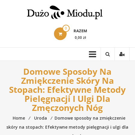
Skip
to
content
0
RAZEM
0,00 zł
Domowe Sposoby Na
Zmiękczenie Skóry Na
Stopach: Efektywne Metody
Pielęgnacji I Ulgi Dla
Zmęczonych Nóg
Home
⁄
Uroda
⁄
Domowe sposoby na zmiękczenie
skóry na stopach: Efektywne metody pielęgnacji i ulgi dla