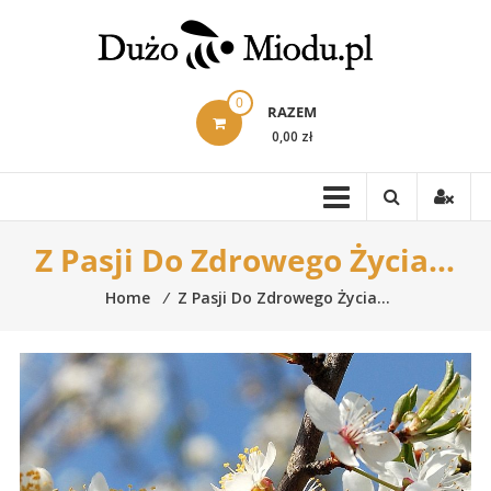
Skip
to
content
0
RAZEM
0,00 zł
Z Pasji Do Zdrowego Życia…
Home
⁄
Z Pasji Do Zdrowego Życia…