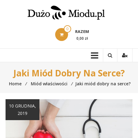
Skip
to
content
0
RAZEM
0,00 zł
Jaki Miód Dobry Na Serce?
Home
⁄
Miód właściwości
⁄
Jaki miód dobry na serce?
10 GRUDNIA,
2019