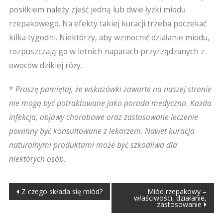
posiłkiem należy zjeść jedną lub dwie łyżki miodu
rzepakowego. Na efekty takiej kuracji trzeba poczekać
kilka tygodni. Niektórzy, aby wzmocnić działanie miodu,
rozpuszczają go w letnich naparach przyrządzanych z
owoców dzikiej róży.
*
Proszę pamiętaj, że wskazówki zawarte na naszej stronie
nie mogą być potraktowane jako porada medyczna. Każda
infekcja, objawy chorobowe oraz zastosowane leczenie
powinny być konsultowane z lekarzem. Nawet kuracja
naturalnymi produktami może być szkodliwa dla
niektórych osób.
Nawigacja
Z czego składa się miód?
Miód rzepakowy –
właściwości, działanie,
zastosowanie
wpisu