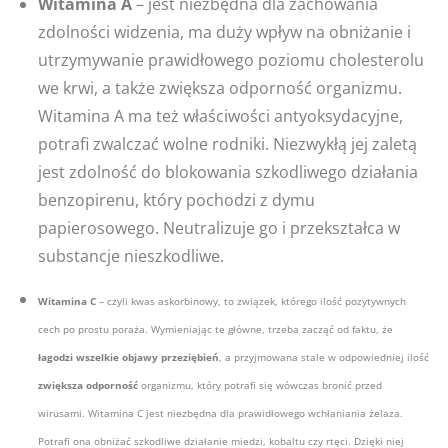
Witamina A
– jest niezbędna dla zachowania
zdolności widzenia, ma duży wpływ na obniżanie i
utrzymywanie prawidłowego poziomu cholesterolu
we krwi, a także zwiększa odporność organizmu.
Witamina A ma też właściwości antyoksydacyjne,
potrafi zwalczać wolne rodniki. Niezwykłą jej zaletą
jest zdolność do blokowania szkodliwego działania
benzopirenu, który pochodzi z dymu
papierosowego. Neutralizuje go i przekształca w
substancje nieszkodliwe.
Witamina C
– czyli kwas askorbinowy, to związek, którego ilość pozytywnych
cech po prostu poraża. Wymieniając te główne, trzeba zacząć od faktu, że
łagodzi wszelkie objawy przeziębień
, a przyjmowana stale w odpowiedniej ilość
zwiększa odporność
organizmu, który potrafi się wówczas bronić przed
wirusami. Witamina C jest niezbędna dla prawidłowego wchłaniania żelaza.
Potrafi ona obniżać szkodliwe działanie miedzi, kobaltu czy rtęci. Dzięki niej