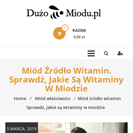
Skip
to
content
0
RAZEM
0,00 zł
Miód Źródło Witamin.
Sprawdź, Jakie Są Witaminy
W Miodzie
Home
⁄
Miód właściwości
⁄
Miód źródło witamin.
Sprawdź, jakie są witaminy w miodzie
3 MARCA, 2019