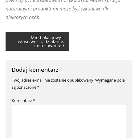
powinny być konsultowane z lekarzem. Nawet kuracja
naturalnymi produktami może być szkodliwa dla
niektórych osób.
Nawigacja
Miód akacjowy –
właściwości, działanie,
zastosowanie
wpisu
Dodaj komentarz
Twój adres e-mail nie zostanie opublikowany.
Wymagane pola
są oznaczone
*
Komentarz
*