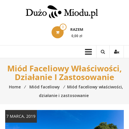
Skip
to
content
0
RAZEM
0,00 zł
Miód Faceliowy Właściwości,
Działanie I Zastosowanie
Home
⁄
Miód faceliowy
⁄
Miód faceliowy właściwości,
działanie i zastosowanie
7 MARCA, 2019