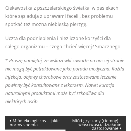
Ciekawostka z pszczelarskiego światka: w pasiekach,
które sąsiadują z uprawami facelii, bez problemu
spotkać też można niebieską pierzgę.
Uczta dla podniebienia i niezliczone korzyści dla
całego organizmu – czego chcieć więcej? Smacznego!
*
Proszę pamiętaj, że wskazówki zawarte na naszej stronie
nie mogą być potraktowane jako porada medyczna. Każda
infekcja, objawy chorobowe oraz zastosowane leczenie
powinny być konsultowane z lekarzem. Nawet kuracja
naturalnymi produktami może być szkodliwa dla
niektórych osób.
Nawigacja
Miód ekologiczny – jakie
Miód gryczany (ciemny) –
właściwości, działanie
normy spełnia
zastosowanie