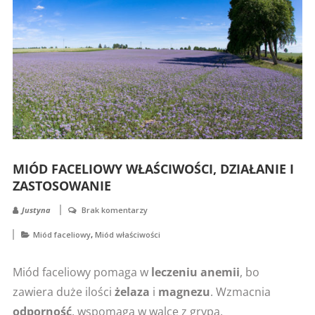
MIÓD FACELIOWY WŁAŚCIWOŚCI, DZIAŁANIE I
ZASTOSOWANIE
Justyna
Brak komentarzy
,
Miód faceliowy
Miód właściwości
Miód faceliowy pomaga w
leczeniu anemii
, bo
zawiera duże ilości
żelaza
i
magnezu
. Wzmacnia
odporność
, wspomaga w walce z grypą,