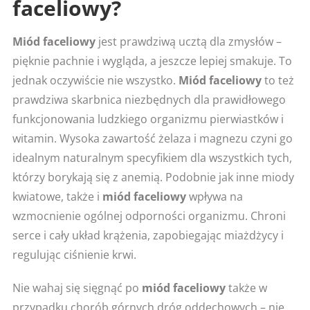
faceliowy?
Miód faceliowy
jest prawdziwą ucztą dla zmysłów –
pięknie pachnie i wygląda, a jeszcze lepiej smakuje. To
jednak oczywiście nie wszystko.
Miód faceliowy
to też
prawdziwa skarbnica niezbędnych dla prawidłowego
funkcjonowania ludzkiego organizmu pierwiastków i
witamin. Wysoka zawartość żelaza i magnezu czyni go
idealnym naturalnym specyfikiem dla wszystkich tych,
którzy borykają się z anemią. Podobnie jak inne miody
kwiatowe, także i
miód faceliowy
wpływa na
wzmocnienie ogólnej odporności organizmu. Chroni
serce i cały układ krążenia, zapobiegając miażdżycy i
regulując ciśnienie krwi.
Nie wahaj się sięgnąć po
miód faceliowy
także w
przypadku chorób górnych dróg oddechowych – nie