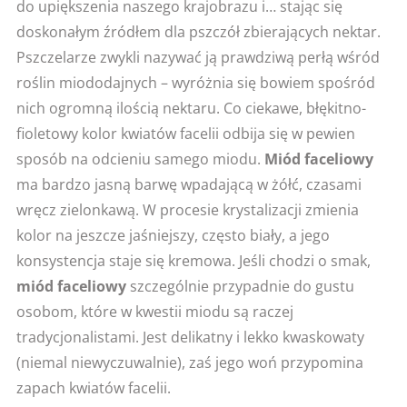
do upiększenia naszego krajobrazu i… stając się
doskonałym źródłem dla pszczół zbierających nektar.
Pszczelarze zwykli nazywać ją prawdziwą perłą wśród
roślin miododajnych – wyróżnia się bowiem spośród
nich ogromną ilością nektaru. Co ciekawe, błękitno-
fioletowy kolor kwiatów facelii odbija się w pewien
sposób na odcieniu samego miodu.
Miód faceliowy
ma bardzo jasną barwę wpadającą w żółć, czasami
wręcz zielonkawą. W procesie krystalizacji zmienia
kolor na jeszcze jaśniejszy, często biały, a jego
konsystencja staje się kremowa. Jeśli chodzi o smak,
miód faceliowy
szczególnie przypadnie do gustu
osobom, które w kwestii miodu są raczej
tradycjonalistami. Jest delikatny i lekko kwaskowaty
(niemal niewyczuwalnie), zaś jego woń przypomina
zapach kwiatów facelii.