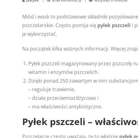
Justyna
Brak komentarzy
Wszystko o miodzie
Miód i wosk to podstawowe składniki pozyskiwane 
pszczelarskie. Często pomija się
pyłek pszczeli
i 
je wykorzystać.
Na początek kilka ważnych informacji. Więcej znajd
Pyłek pszczeli magazynowany przez pszczoły n
witamin i enzymów pszczelich.
Dzięki ponad 250 zawartym w nim substancjom p
– reguluje trawienie,
– działa przeciwmiażdżycowo i
– ma właściwości antybiotyczne.
Pyłek pszczeli – właściwo
Pszczelarze często uważają, że to właśnie
pyłek p