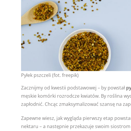
Pyłek pszczeli (fot. freepik)
Zacznijmy od kwestii podstawowej – by powstał
py
męskie komórki rozrodcze kwiatów. By roślina wyd
zapłodnić. Chcąc zmaksymalizować szansę na zapł
Zapewne wiesz, jak wygląda pierwszy etap powsta
nektaru – a następnie przekazuje swoim siostrom w