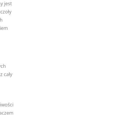
y jest
zczoły
ch
kiem
ych
z cały
iwości
iaczem