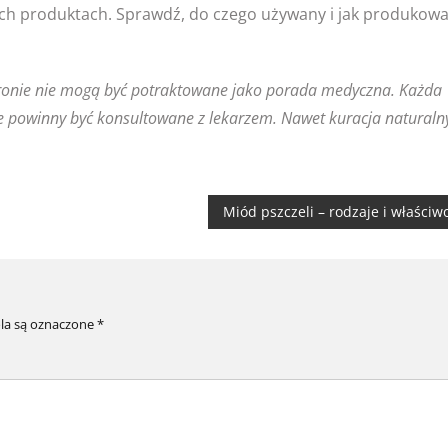
ich produktach. Sprawdź, do czego używany i jak produkow
tronie nie mogą być potraktowane jako porada medyczna. Każda
e powinny być konsultowane z lekarzem. Nawet kuracja naturaln
Miód pszczeli – rodzaje i właściw
a są oznaczone
*