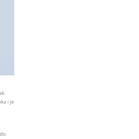
ak
a i je
 do