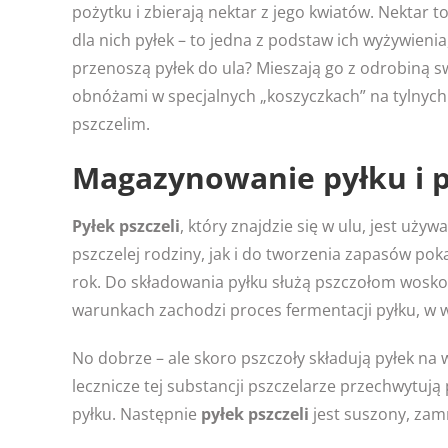
pożytku i zbierają nektar z jego kwiatów. Nektar t
dla nich pyłek – to jedna z podstaw ich wyżywienia,
przenoszą pyłek do ula? Mieszają go z odrobiną sw
obnóżami w specjalnych „koszyczkach” na tylnych 
pszczelim.
Magazynowanie pyłku i p
Pyłek pszczeli
, który znajdzie się w ulu, jest u
pszczelej rodziny, jak i do tworzenia zapasów pok
rok. Do składowania pyłku służą pszczołom woskowe
warunkach zachodzi proces fermentacji pyłku, w w
No dobrze – ale skoro pszczoły składują pyłek na
lecznicze tej substancji pszczelarze przechwytu
pyłku. Następnie
pyłek pszczeli
jest suszony, za