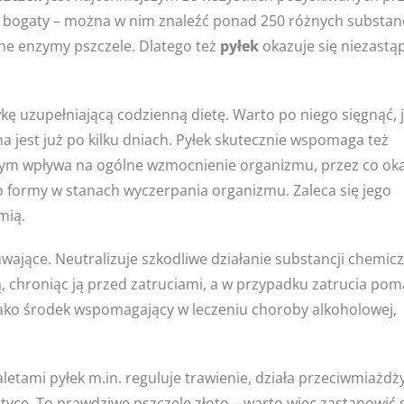
o bogaty – można w nim znaleźć ponad 250 różnych substanc
ne enzymy pszczele. Dlatego też
pyłek
okazuje się niezastą
 uzupełniającą codzienną dietę. Warto po niego sięgnąć, j
 jest już po kilku dniach. Pyłek
skutecznie wspomaga też
 tym wpływa na ogólne wzmocnienie organizmu, przez co ok
formy w stanach wyczerpania organizmu. Zaleca się jego
mią.
uwające. Neutralizuje szkodliwe działanie substancji chemic
, chroniąc ją przed zatruciami, a w przypadku zatrucia po
ako środek wspomagający w leczeniu choroby alkoholowej,
letami pyłek m.in. reguluje trawienie, działa przeciwmiażd
tyce. To prawdziwe pszczele złoto – warto więc zastanowić 