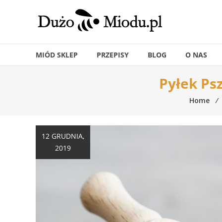
Skip
to
content
MIÓD SKLEP
PRZEPISY
BLOG
O NAS
Pyłek Psz
Home
⁄
12 GRUDNIA,
2019