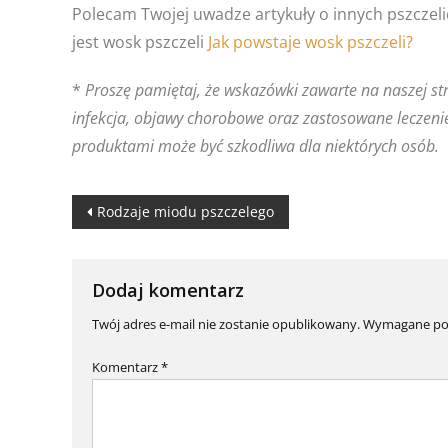
Polecam Twojej uwadze artykuły o innych pszczel
jest wosk pszczeli
Jak powstaje wosk pszczeli?
*
Proszę pamiętaj, że wskazówki zawarte na naszej s
infekcja, objawy chorobowe oraz zastosowane leczeni
produktami może być szkodliwa dla niektórych osób.
Nawigacja
Rodzaje miodu pszczelego
wpisu
Dodaj komentarz
Twój adres e-mail nie zostanie opublikowany.
Wymagane pol
Komentarz
*