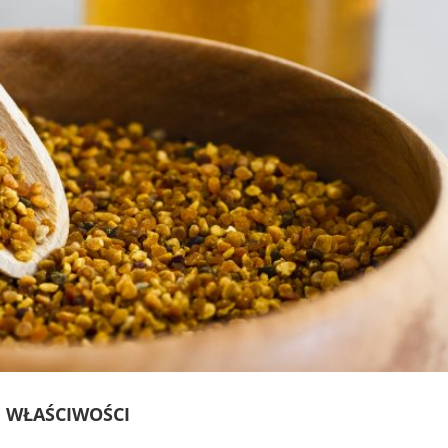
I WŁAŚCIWOŚCI