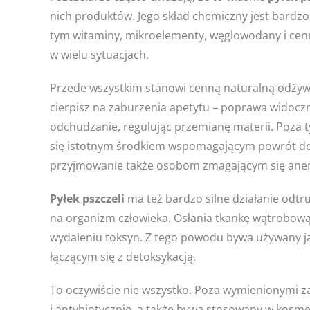
nich produktów. Jego skład chemiczny jest bardz
tym witaminy, mikroelementy, węglowodany i cen
w wielu sytuacjach.
Przede wszystkim stanowi cenną naturalną odżywkę
cierpisz na zaburzenia apetytu – poprawa widoczna
odchudzanie, regulując przemianę materii. Poza
się istotnym środkiem wspomagającym powrót do 
przyjmowanie także osobom zmagającym się ane
Pyłek pszczeli
ma też bardzo silne działanie odtr
na organizm człowieka. Osłania tkankę wątrobową
wydaleniu toksyn. Z tego powodu bywa używany j
łączącym się z detoksykacją.
To oczywiście nie wszystko. Poza wymienionymi za
i antybiotycznie, a także bywa stosowany w kosme