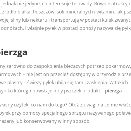
o jednak nie jedyne, co interesuje te owady. Równie atrakcyjn
 źródło białka, tłuszczów, soli mineralnych i witamin. Jak ps
ojej śliny lub nektaru i transportują w postaci kulek zwany
odnóżach. I właśnie pyłek w postaci obnóży nazywa się pył
ierzga
żywany zarówno do zaspokojenia bieżących potrzeb pokarmow
armowych – nie jest on przecież dostępny w przyrodzie prze
 plastry – świeży pyłek ubija się tam i zasklepia. W takich
yniku którego powstaje inny pszczeli produkt –
pierzga
 własny użytek, co nam do tego? Otóż z uwagi na cenne właśc
ją pyłek przy pomocy specjalnego sprzętu nazywanego poław
mrażany lub konserwowany w inny sposób.