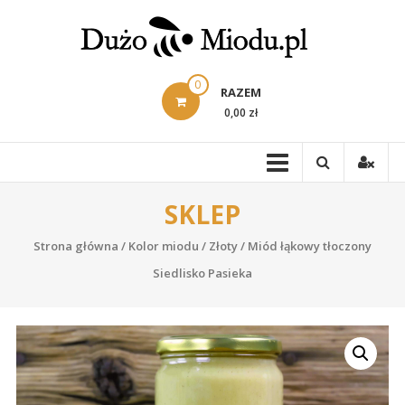
Skip
to
content
0
RAZEM
0,00 zł
SKLEP
Strona główna
/
Kolor miodu
/
Złoty
/ Miód łąkowy tłoczony
Siedlisko Pasieka