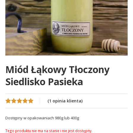
Miód Łąkowy Tłoczony
Siedlisko Pasieka
(
1
opinia klienta)
Oceniony
1
5.00
na 5 na
Dostępny w opakowaniach 980g lub 400g
podstawie
oceny klienta
Tego produktu nie ma na stanie i nie jest dostępny.