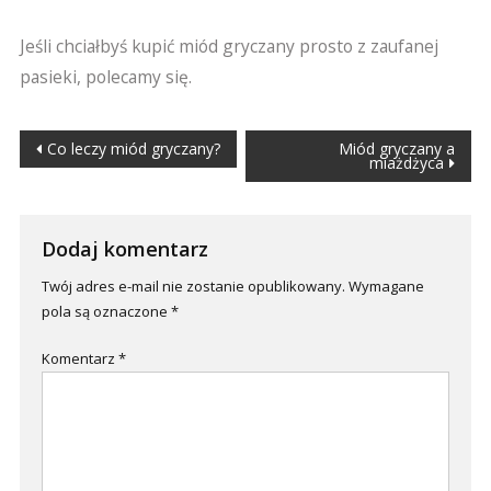
Jeśli chciałbyś kupić miód gryczany prosto z zaufanej
pasieki, polecamy się.
Nawigacja
Co leczy miód gryczany?
Miód gryczany a
miażdżyca
wpisu
Dodaj komentarz
Twój adres e-mail nie zostanie opublikowany.
Wymagane
pola są oznaczone
*
Komentarz
*