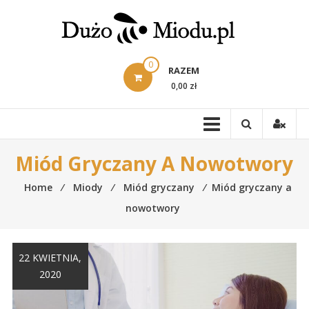
Skip
to
content
0
RAZEM
0,00 zł
Miód Gryczany A Nowotwory
Home
⁄
Miody
⁄
Miód gryczany
⁄
Miód gryczany a
nowotwory
22 KWIETNIA,
2020