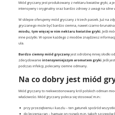
Miód gryczany jest produkowany z nektaru kwiatów gryki, a je
intensywny i oryginalny oraz bardzo zdrowy z uwagi na silne 
W sklepie oferujemy miód gryczany z trzech pasiek. Już na zdj
gryczanego może być bardzo ciemna, nawet czarno-brunatna, a
miodu, tym więcej w nim nektaru kwiatów gryki.
Jeśli mi
inne pożytki. W opisie każdego z miodów znajdziesz informacje
ula.
Bardzo ciemny miód gryczany
jest odrobinę mniej słodki 
zdecydowanie
intensywniejszym aromatem gryki
. Jeśli 
podczas infekcji, polecamy ciemne odmiany.
Na co dobry jest miód gr
Miód gryczany to niekwestionowany król polskich odmian mio
właściwości. Miód gryczany poleca się stosować m.in.:
przy przeziębieniu i kaszlu – ten gatunek spośród wszystk
do leczenia ran – hamuje on rozwój m.in. takich szczepów ba