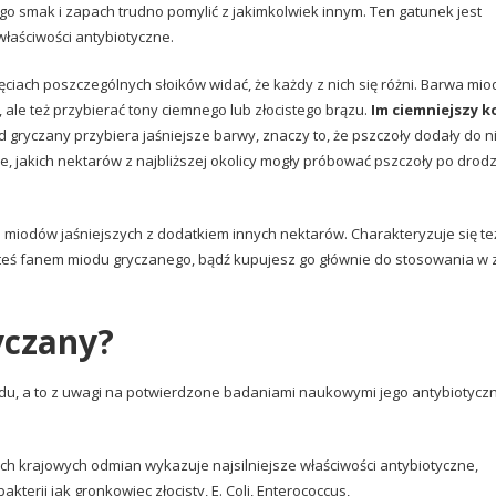
go smak i zapach trudno pomylić z jakimkolwiek innym. Ten gatunek jest
właściwości antybiotyczne.
ęciach poszczególnych słoików widać, że każdy z nich się różni. Barwa mio
le też przybierać tony ciemnego lub złocistego brązu.
Im ciemniejszy k
ód gryczany przybiera jaśniejsze barwy, znaczy to, że pszczoły dodały do n
, jakich nektarów z najbliższej okolicy mogły próbować pszczoły po drodz
od miodów jaśniejszych z dodatkiem innych nektarów. Charakteryzuje się te
jesteś fanem miodu gryczanego, bądź kupujesz go głównie do stosowania w 
yczany?
du, a to z uwagi na potwierdzone badaniami naukowymi jego antybiotycz
ich krajowych odmian wykazuje najsilniejsze właściwości antybiotyczne,
kterii jak gronkowiec złocisty, E. Coli, Enterococcus,