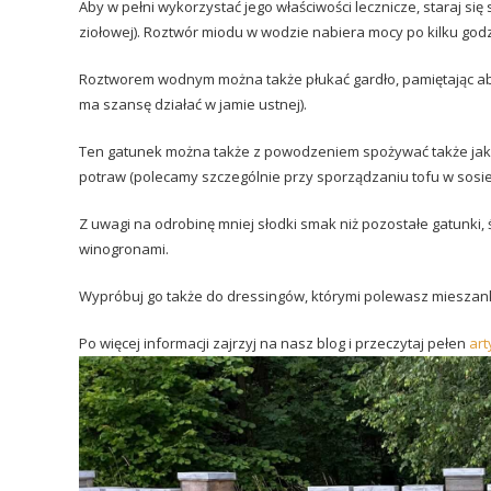
Aby w pełni wykorzystać jego właściwości lecznicze, staraj s
ziołowej). Roztwór miodu w wodzie nabiera mocy po kilku godz
Roztworem wodnym można także płukać gardło, pamiętając ab
ma szansę działać w jamie ustnej).
Ten gatunek można także z powodzeniem spożywać także jako
potraw (polecamy szczególnie przy sporządzaniu tofu w sosi
Z uwagi na odrobinę mniej słodki smak niż pozostałe gatunki,
winogronami.
Wypróbuj go także do dressingów, którymi polewasz mieszanki
Po więcej informacji zajrzyj na nasz blog i przeczytaj pełen
art