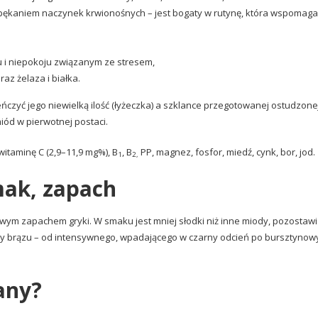
ękaniem naczynek krwionośnych – jest bogaty w rutynę, która wspomaga
 i niepokoju związanym ze stresem,
raz żelaza i białka.
eńczyć jego niewielką ilość (łyżeczka) a szklance przegotowanej ostudzone
miód w pierwotnej postaci.
witaminę C (2,9–11,9 mg%), B
, B
PP, magnez, fosfor, miedź, cynk, bor, jod.
1
2,
mak, zapach
ym zapachem gryki. W smaku jest mniej słodki niż inne miody, pozostawi
arwy brązu – od intensywnego, wpadającego w czarny odcień po bursztynow
any?