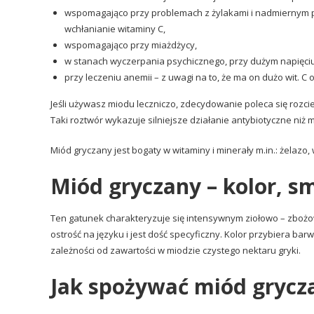
wspomagająco przy problemach z żylakami i nadmiernym p
wchłanianie witaminy C,
wspomagająco przy miażdżycy,
w stanach wyczerpania psychicznego, przy dużym napięciu
przy leczeniu anemii – z uwagi na to, że ma on dużo wit. C o
Jeśli używasz miodu leczniczo, zdecydowanie poleca się rozci
Taki roztwór wykazuje silniejsze działanie antybiotyczne niż 
Miód gryczany jest bogaty w witaminy i minerały m.in.: żelazo, 
Miód gryczany – kolor, s
Ten gatunek charakteryzuje się intensywnym ziołowo – zbożow
ostrość na języku i jest dość specyficzny. Kolor przybiera b
zależności od zawartości w miodzie czystego nektaru gryki.
Jak spożywać miód grycz