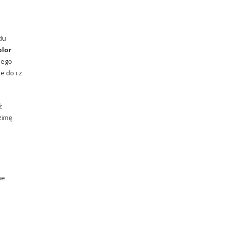
du
olor
iego
e do i z
ż
zimę
ne