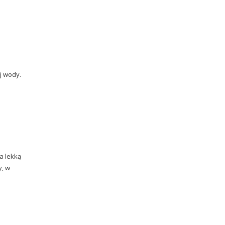
j wody.
a lekką
y, w