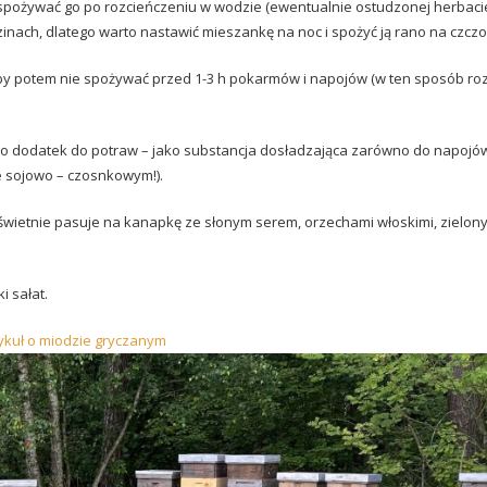
ię spożywać go po rozcieńczeniu w wodzie (ewentualnie ostudzonej herbaci
inach, dlatego warto nastawić mieszankę na noc i spożyć ją rano na czczo
y potem nie spożywać przed 1-3 h pokarmów i napojów (w ten sposób ro
 dodatek do potraw – jako substancja dosładzająca zarówno do napojów 
e sojowo – czosnkowym!).
 świetnie pasuje na kanapkę ze słonym serem, orzechami włoskimi, zielon
 sałat.
ykuł o miodzie gryczanym