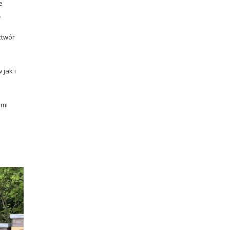
e
.
ztwór
jak i
ymi