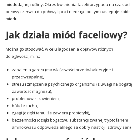
miododajnej rośliny. Okres kwitnienia facelii przypada na czas od
połowy czerwca do połowy lipca i niedługo po tym następuje zbiór
miodu.
Jak działa miód faceliowy?
Można go stosować, w celu łagodzenia objawów różnych
dolegliwości, m.in.:
zapalenia gardła (ma właściwości przeciwbakteryjne i
przeciwzapalne),
stresu i zmęczenia psychicznego organizmu (z uwagi na bogatą
zawartość magnezu),
problemów z trawieniem,
bólu brzucha,
zgagi (dzięki temu, że zawiera probiotyki),
bezsenności (dzięki bogactwu substancji zwanej tryptofanem
aminokwasu odpowiedzialnego za dobry nastrój i zdrowy sen).