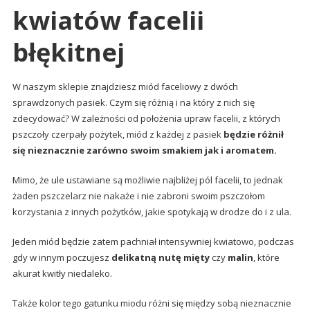
kwiatów facelii
błękitnej
W naszym sklepie znajdziesz miód faceliowy z dwóch
sprawdzonych pasiek. Czym się różnią i na który z nich się
zdecydować? W zależności od położenia upraw facelii, z których
pszczoły czerpały pożytek, miód z każdej z pasiek
będzie różnił
się nieznacznie zarówno swoim smakiem jak i aromatem.
Mimo, że ule ustawiane są możliwie najbliżej pól facelii, to jednak
żaden pszczelarz nie nakaże i nie zabroni swoim pszczołom
korzystania z innych pożytków, jakie spotykają w drodze do i z ula.
Jeden miód będzie zatem pachniał intensywniej kwiatowo, podczas
gdy w innym poczujesz
delikatną nutę mięty
czy
malin
, które
akurat kwitły niedaleko.
Także kolor tego gatunku miodu różni się między sobą nieznacznie