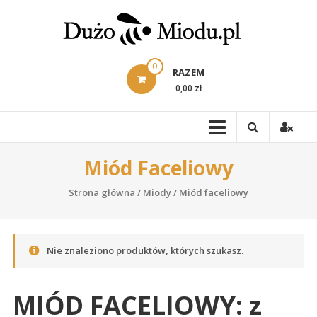
Skip
to
content
0
RAZEM
0,00 zł
Miód Faceliowy
Strona główna
/
Miody
/ Miód faceliowy
Nie znaleziono produktów, których szukasz.
MIÓD FACELIOWY: z