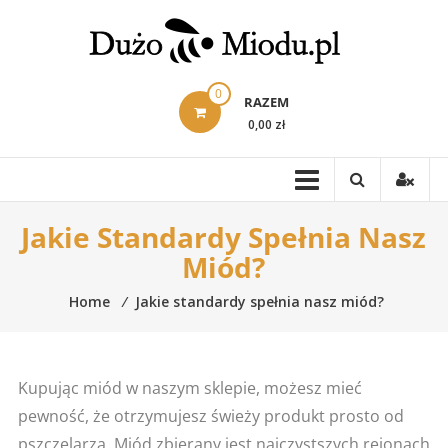
Skip
to
content
0
RAZEM
0,00 zł
Jakie Standardy Spełnia Nasz
Miód?
Home
⁄
Jakie standardy spełnia nasz miód?
Kupując miód w naszym sklepie, możesz mieć
pewność, że otrzymujesz świeży produkt prosto od
pszczelarza. Miód zbierany jest najczystszych rejonach